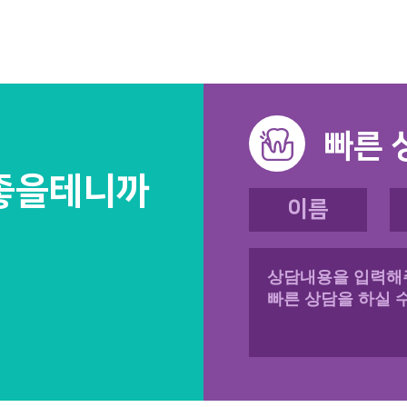
빠른 
좋을테니까