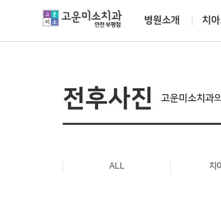
병원소개
치아
전후사진
고운미소치과의
ALL
치