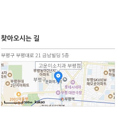
찾아오시는 길
부평구 부평대로 21 금남빌딩 5층
고운미소치과 부평점
500m