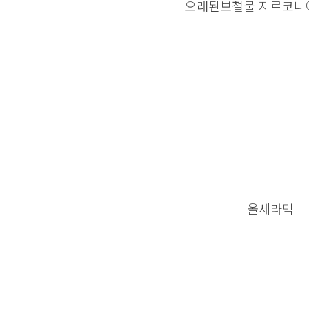
오래된보철물 지르코니
올세라믹