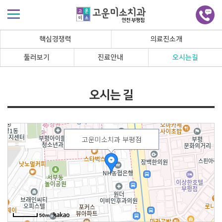
핵심경쟁력
의료진소개
둘러보기
진료안내
오시는길
오시는 길
고운미소치과 부평점
50m